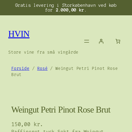
Gratis levering i Storkøbenhavn ved køb
for
2.000,00
kr.
Spring
til
HVIN
indhold
Store vine fra små vingårde
Forside
/
Rosé
/ Weingut Petri Pinot Rose
Brut
Weingut Petri Pinot Rose Brut
150,00
kr.