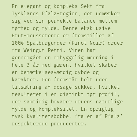
P
En elegant og kompleks Sekt fra
i
Tysklands Pfalz-region, der udmærker
n
sig ved sin perfekte balance mellem
o
tørhed og fylde. Denne eksklusive
t
Brut-mousserende er fremstillet af
R
100% Spatburgunder (Pinot Noir) druer
o
fra Weingut Petri. Vinen har
s
gennemgået en omhyggelig modning i
e
hele 3 år med gæren, hvilket skaber
B
en bemærkelsesværdig dybde og
r
karakter. Den fremstår helt uden
u
tilsætning af dosage-sukker, hvilket
t
resulterer i en distinkt tør profil,
a
der samtidig bevarer druens naturlige
n
fylde og kompleksitet. En oprigtig
t
tysk kvalitetsbobbel fra en af Pfalz’
a
respekterede producenter.
l