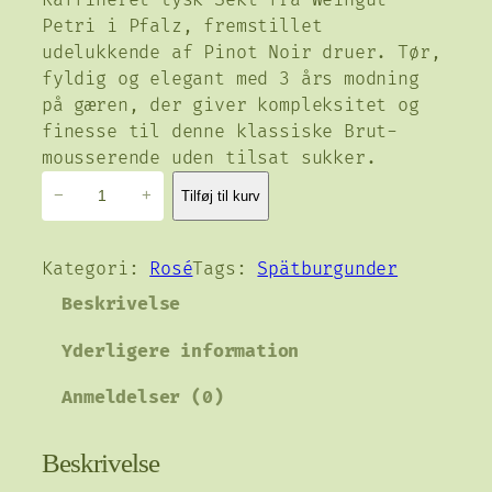
Raffineret tysk Sekt fra Weingut
Petri i Pfalz, fremstillet
udelukkende af Pinot Noir druer. Tør,
fyldig og elegant med 3 års modning
på gæren, der giver kompleksitet og
finesse til denne klassiske Brut-
mousserende uden tilsat sukker.
W
−
+
Tilføj til kurv
e
i
n
Kategori:
Rosé
Tags:
Spätburgunder
g
Beskrivelse
u
t
Yderligere information
P
e
Anmeldelser (0)
t
r
Beskrivelse
i