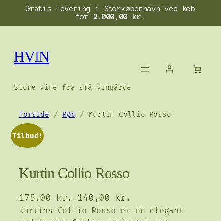
Gratis levering i Storkøbenhavn ved køb
for
2.000,00
kr.
Spring
til
HVIN
indhold
Store vine fra små vingårde
Forside
/
Rød
/ Kurtin Collio Rosso
Tilbud!
Kurtin Collio Rosso
D
D
175,00
kr.
140,00
kr.
e
e
Kurtins Collio Rosso er en elegant