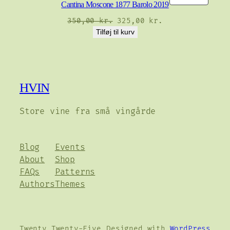
Cantina Moscone 1877 Barolo 2019
PÅ
TILBUD
Den
Den
350,00
kr.
325,00
kr.
oprindelige
aktuelle
Tilføj til kurv
pris
pris
var:
er:
350,00 kr..
325,00 kr..
HVIN
Store vine fra små vingårde
Blog
Events
About
Shop
FAQs
Patterns
Authors
Themes
Twenty Twenty-Five
Designed with
WordPress