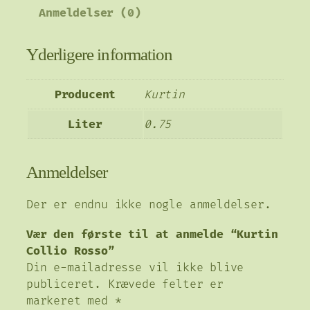
C
a
4
Anmeldelser (0)
o
r
0
l
:
,
Yderligere information
l
1
0
i
7
0
o
Producent
Kurtin
5
R
o
,
k
Liter
0.75
s
0
r
s
0
.
Anmeldelser
o
.
a
k
Der er endnu ikke nogle anmeldelser.
n
r
t
Vær den første til at anmelde “Kurtin
.
a
Collio Rosso”
.
l
Din e-mailadresse vil ikke blive
publiceret.
Krævede felter er
markeret med
*