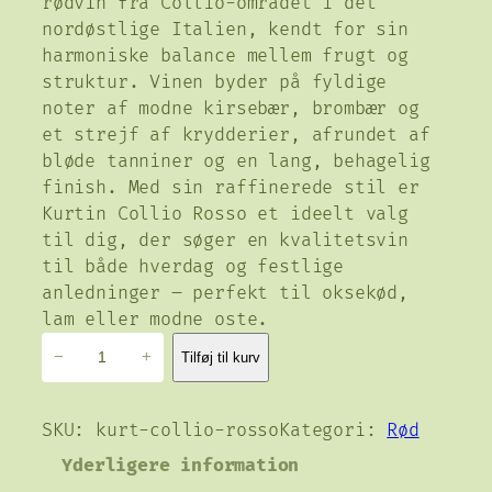
rødvin fra Collio-området i det
n
n
nordøstlige Italien, kendt for sin
o
a
harmoniske balance mellem frugt og
p
k
struktur. Vinen byder på fyldige
r
t
noter af modne kirsebær, brombær og
i
u
et strejf af krydderier, afrundet af
n
e
bløde tanniner og en lang, behagelig
d
l
finish. Med sin raffinerede stil er
e
l
Kurtin Collio Rosso et ideelt valg
til dig, der søger en kvalitetsvin
l
e
til både hverdag og festlige
i
p
anledninger – perfekt til oksekød,
g
r
lam eller modne oste.
e
i
K
−
+
Tilføj til kurv
p
s
u
r
e
r
i
r
t
SKU:
kurt-collio-rosso
Kategori:
Rød
i
s
:
Yderligere information
n
v
1