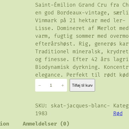
Saint-Émilion Grand Cru fra Ch
en god Bordeaux-vintage, særli
Vinmark på 21 hektar med ler- 
Lisse. Domineret af Merlot med
varm, fugtig sommer med overmo
efterårshøst. Rig, generøs kar
Traditionel mineralsk, krydret
og finesse. Efter 42 års lagri
Biodynamisk dyrkning. Koncentr
elegance. Perfekt til rødt kød
C
−
+
Tilføj til kurv
h
J
a
SKU:
skat-jacques-blanc-
Kate
c
1983
Rød
q
ion
Anmeldelser (0)