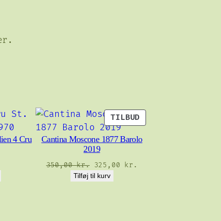
er.
VARE
TILBUD
PÅ
lien 4 Cru
Cantina Moscone 1877 Barolo
TILBUD
2019
Den
Den
.
350,00
kr.
325,00
kr.
oprindelige
aktuelle
Tilføj til kurv
pris
pris
var:
er:
350,00 kr..
325,00 kr..