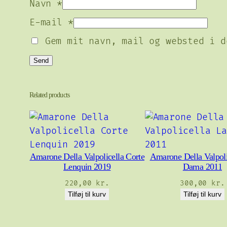
Navn
*
E-mail
*
Gem mit navn, mail og websted i d
Related products
Amarone Della Valpolicella Corte
Amarone Della Valpoli
Lenquin 2019
Dama 2011
220,00
kr.
300,00
kr.
Tilføj til kurv
Tilføj til kurv